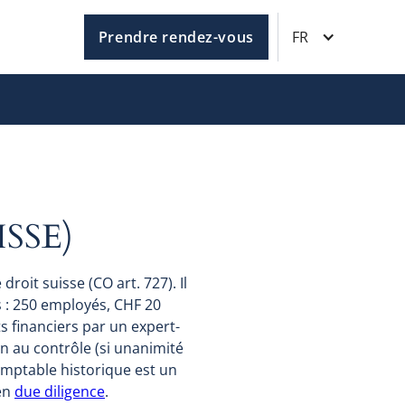
Prendre rendez-vous
FR
SSE)
roit suisse (CO art. 727). Il
s : 250 employés, CHF 20
ts financiers par un expert-
on au contrôle (si unanimité
omptable historique est un
 en
due diligence
.