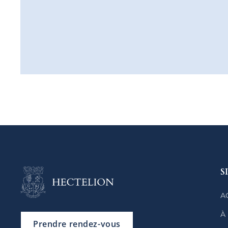
S
A
À
Prendre rendez-vous