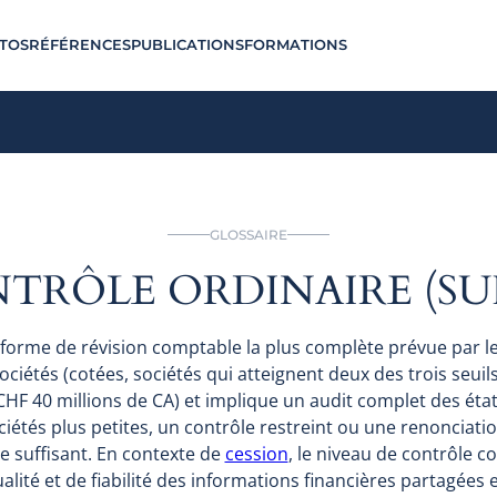
TOS
RÉFÉRENCES
PUBLICATIONS
FORMATIONS
GLOSSAIRE
TRÔLE ORDINAIRE (SUI
 forme de révision comptable la plus complète prévue par le d
ciétés (cotées, sociétés qui atteignent deux des trois seuil
 CHF 40 millions de CA) et implique un audit complet des éta
ciétés plus petites, un contrôle restreint ou une renonciati
e suffisant. En contexte de
cession
, le niveau de contrôle c
alité et de fiabilité des informations financières partagées