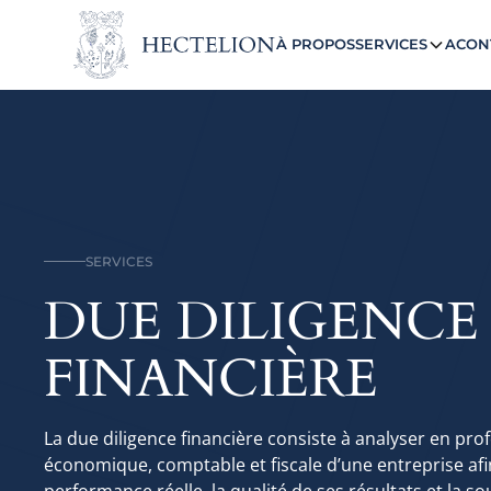
À PROPOS
SERVICES
ACON
SERVICES
DUE DILIGENCE
FINANCIÈRE
La due diligence financière consiste à analyser en pro
économique, comptable et fiscale d’une entreprise afin
performance réelle, la qualité de ses résultats et la so