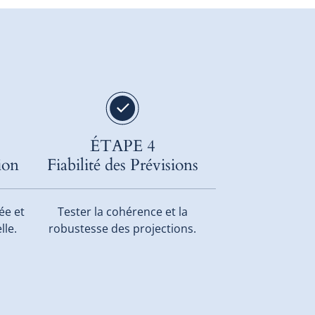
ÉTAPE 4
ion
Fiabilité des Prévisions
ée et
Tester la cohérence et la
lle.
robustesse des projections.