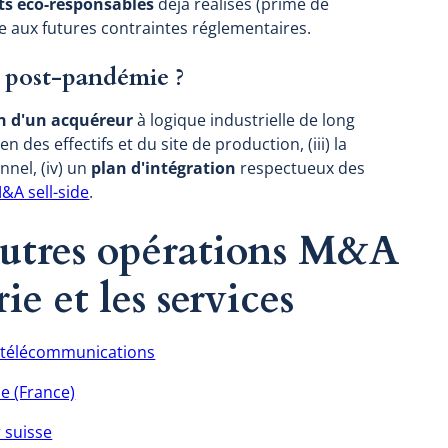
ts éco-responsables
déjà réalisés (prime de
e aux futures contraintes réglementaires.
n post-pandémie ?
on d'un acquéreur
à logique industrielle de long
n des effectifs et du site de production, (iii) la
nel, (iv) un
plan d'intégration
respectueux des
&A sell-side
.
 autres opérations M&A
ie et les services
e télécommunications
e (France)
 suisse