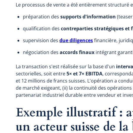
Le processus de vente a été entièrement structuré et
préparation des
supports d'information
(teaser
qualification des
contreparties stratégiques et 
supervision des
due diligences
financière, juridiq
négociation des
accords finaux
intégrant garanti
La transaction s'est réalisée sur la base d'un
interva
sectorielles, soit entre
5× et 7× EBITDA
, correspond
et 12 millions de francs suisses. L'opération a cond
de marché exigeant, (ii) la continuité des opérations in
partenariat industriel durable entre vendeur et inve
Exemple illustratif : 
un acteur suisse de la