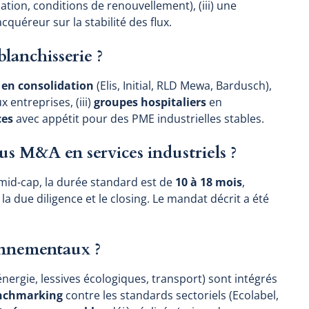
ation, conditions de renouvellement), (iii) une
cquéreur sur la stabilité des flux.
lanchisserie ?
 en consolidation
(Elis, Initial, RLD Mewa, Bardusch),
 entreprises, (iii)
groupes hospitaliers
en
ces
avec appétit pour des PME industrielles stables.
s M&A en services industriels ?
 mid-cap, la durée standard est de
10 à 18 mois
,
la due diligence et le closing. Le mandat décrit a été
onnementaux ?
gie, lessives écologiques, transport) sont intégrés
nchmarking
contre les standards sectoriels (Ecolabel,