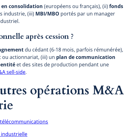
s en consolidation
(européens ou français), (ii)
fonds
 industrie, (iii)
MBI/MBO
portés par un manager
dustriel.
nnelle après cession ?
pagnement
du cédant (6-18 mois, parfois rémunérée),
ou actionnariat, (iii) un
plan de communication
dentité
et des sites de production pendant une
A sell-side
.
 autres opérations M&A
rie
e télécommunications
industrielle