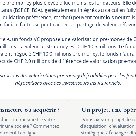
 pre-money plus élevée dilue moins les fondateurs. Elle do
stants (BSPCE, BSA), généralement intégrés au calcul en full
(liquidation préférence, ratchet) peuvent toutefois neutrali
n faciale flatteuse peut cacher un partage de valeur défavora
érie A, un fonds VC propose une valorisation pre-money de C
illions. La valeur post-money est CHF 10,5 millions. Le fonds
avaient négocié CHF 10,0 millions pre-money, le fonds n'aurai
ect de CHF 2,0 millions de différence de valorisation pre-mon
struisons des valorisations pre-money défendables pour les fon
négociations avec des investisseurs institutionnels.
ansmettre ou acquérir ?
Un projet, une opér
valuer ou transmettre votre
Vous avez un projet de ce
érir une société ? Commencez
d'acquisition, d'évaluation
tre outil en ligne.
stratégique ? Échangez di