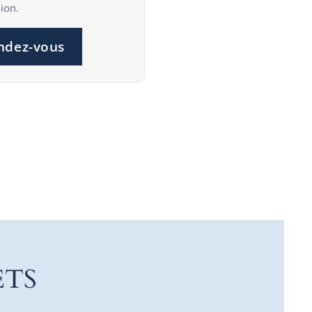
ion.
ndez-vous
ETS