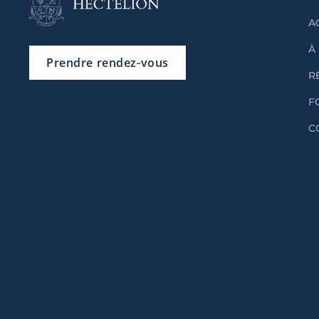
A
À
Prendre rendez-vous
R
F
C