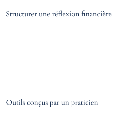
Structurer une réflexion financière
Le service aide à poser un cadre clair autour de questions souvent
sensibles : valeur d’entreprise, échanges avec des investisseurs, ou
préparation d’une opération. Il fournit des repères méthodologiques
solides pour éviter les décisions intuitives ou mal informées.
Outils conçus par un praticien
Les modèles et processus utilisés reposent sur une expérience
concrète de la finance d’entreprise, et non sur des générateurs