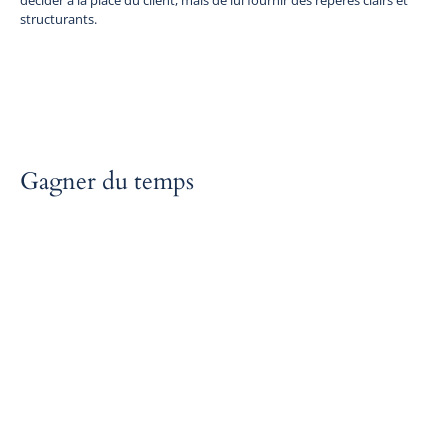
structurants.
Gagner du temps
Acontos permet d’obtenir rapidement des livrables financiers
structurés, sans repartir d’une page blanche ni mobiliser
immédiatement un mandat complet. Les outils sont conçus pour
accélérer les phases amont tout en respectant des standards
professionnels exigeants.