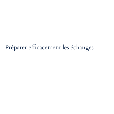
génériques. Chaque outil est pensé pour refléter les pratiques réelles
observées en évaluation, M&A et structuration financière.
Préparer efficacement les échanges
Acontos permet d’aborder des discussions avec des investisseurs,
banques ou conseils sur une base structurée et cohérente. Les
livrables facilitent le dialogue en clarifiant les hypothèses, les ordres
de grandeur et les enjeux clés.