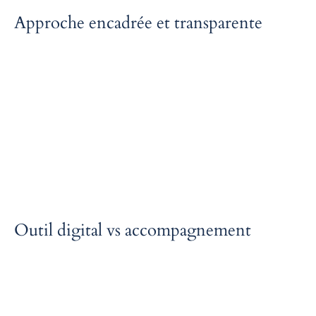
Approche encadrée et transparente
Les limites, hypothèses et usages des outils sont explicitement
définis, sans promesse excessive ni automatisation opaque. Cette
transparence renforce la crédibilité des livrables et sécurise leur
utilisation comme outils d’aide à la décision.
Outil digital vs accompagnement
Acontos constitue une première étape structurante avant, si
nécessaire, un accompagnement personnalisé par Hectelion. Il
permet d’identifier plus rapidement si, quand et sur quels sujets un