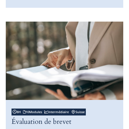
8
H
10
Modules
Intermédiaire
Suisse
Évaluation de brevet