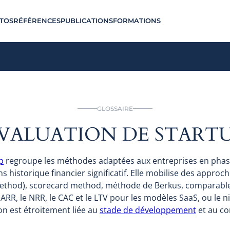
TOS
RÉFÉRENCES
PUBLICATIONS
FORMATIONS
GLOSSAIRE
VALUATION DE START
p
regroupe les méthodes adaptées aux entreprises en pha
s historique financier significatif. Elle mobilise des appro
method), scorecard method, méthode de Berkus, comparables
l'ARR, le NRR, le CAC et le LTV pour les modèles SaaS, ou le
ion est étroitement liée au
stade de développement
et au co