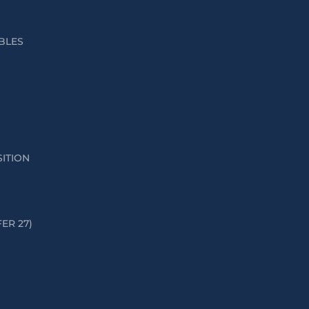
IBLES
SITION
FER 27)