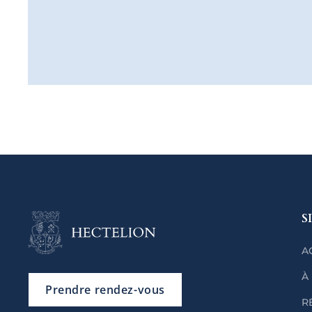
S
A
À
Prendre rendez-vous
R