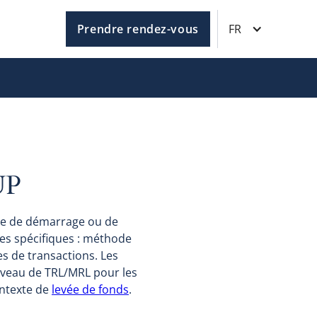
Prendre rendez-vous
FR
UP
se de démarrage ou de
ches spécifiques : méthode
 de transactions. Les
 niveau de TRL/MRL pour les
ntexte de
levée de fonds
.