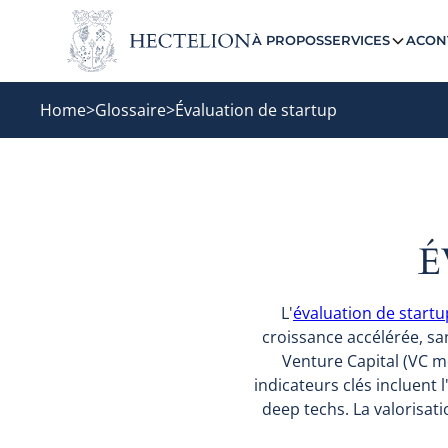
À PROPOS
SERVICES
ACON
Home
>
Glossaire
>
Évaluation de startup
É
L'
évaluation de startu
croissance accélérée, san
Venture Capital (VC 
indicateurs clés incluent 
deep techs. La valorisat