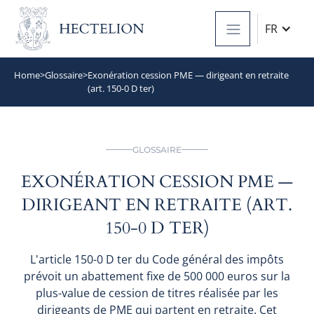
FR
Home
>
Glossaire
>
Exonération cession PME — dirigeant en retraite
(art. 150-0 D ter)
GLOSSAIRE
EXONÉRATION CESSION PME —
DIRIGEANT EN RETRAITE (ART.
150-0 D TER)
L'article 150-0 D ter du Code général des impôts
prévoit un abattement fixe de 500 000 euros sur la
plus-value de cession de titres réalisée par les
dirigeants de PME qui partent en retraite. Cet