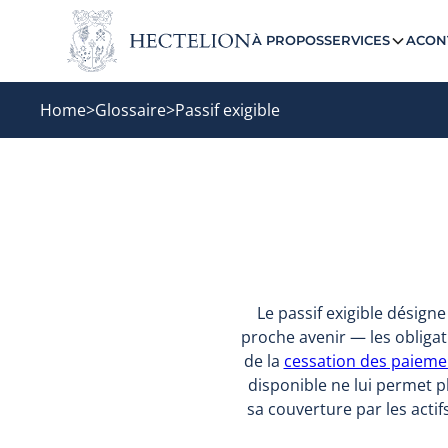
À PROPOS
SERVICES
ACON
Home
>
Glossaire
>
Passif exigible
Le passif exigible désign
proche avenir — les obligat
de la
cessation des paieme
disponible ne lui permet pl
sa couverture par les actifs