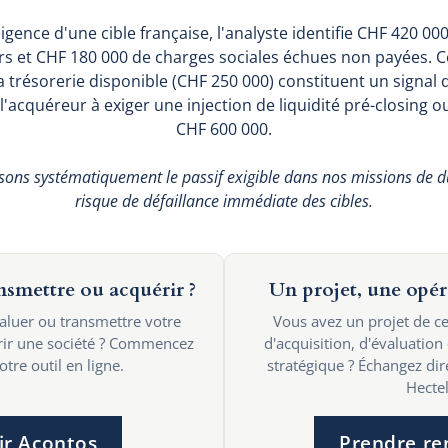
ligence d'une cible française, l'analyste identifie CHF 420 0
urs et CHF 180 000 de charges sociales échues non payées. C
la trésorerie disponible (CHF 250 000) constituent un signal
acquéreur à exiger une injection de liquidité pré-closing o
CHF 600 000.
sons systématiquement le passif exigible dans nos missions de du
risque de défaillance immédiate des cibles.
ansmettre ou acquérir ?
Un projet, une opér
valuer ou transmettre votre
Vous avez un projet de ce
érir une société ? Commencez
d'acquisition, d'évaluation
tre outil en ligne.
stratégique ? Échangez di
Hectel
ir Acontos
Prendre re