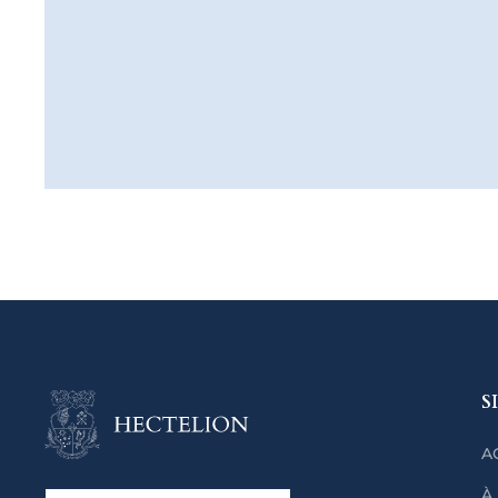
S
A
À