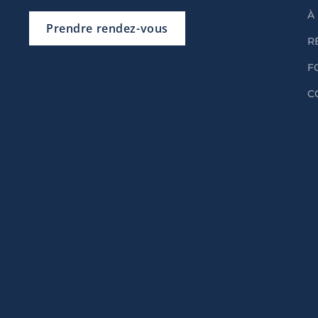
À
Prendre rendez-vous
R
F
C