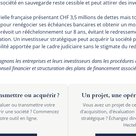
 société en sauvegarde reste cessible et peut attirer des inv
elle française présentant CHF 3,5 millions de dettes mais 
our renégocier ses échéances bancaires et obtenir un mor
évoit un rééchelonnement sur 8 ans, évitant le redressemen
tation. Un investisseur stratégique peut acquérir la société
bilité apportée par le cadre judiciaire sans le stigmate du re
nons les entreprises et leurs investisseurs dans les procédures
onseil financier et structuration des plans de financement associé
ansmettre ou acquérir ?
Un projet, une opér
valuer ou transmettre votre
Vous avez un projet de ce
érir une société ? Commencez
d'acquisition, d'évaluation
tre outil en ligne.
stratégique ? Échangez di
Hectel