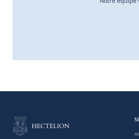
Notre équipe 
S
A