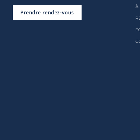
À
Prendre rendez-vous
R
F
C