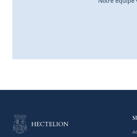
Notre équipe 
S
A