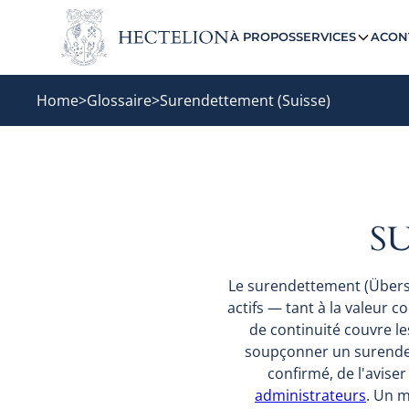
À PROPOS
SERVICES
ACON
Home
>
Glossaire
>
Surendettement (Suisse)
S
Le surendettement (Übersc
actifs — tant à la valeur 
de continuité couvre le
soupçonner un surendette
confirmé, de l'avise
administrateurs
. Un m