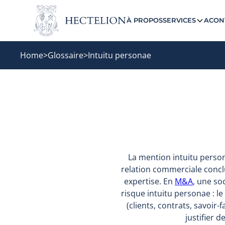
À PROPOS
SERVICES
ACON
Home
>
Glossaire
>
Intuitu personae
La mention intuitu person
relation commerciale concl
expertise. En
M&A
, une so
risque intuitu personae : l
(clients, contrats, savoir
justifier 