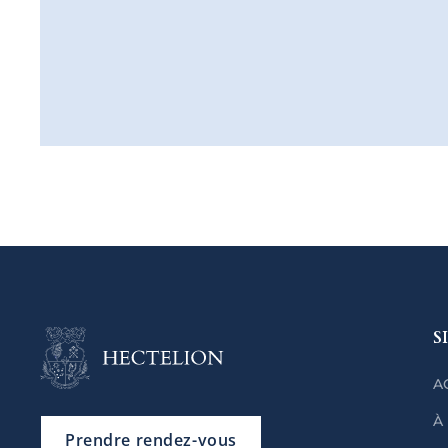
S
A
À
Prendre rendez-vous