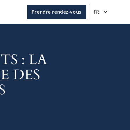
Prendre rendez-vous
FR
TS : LA
E DES
S