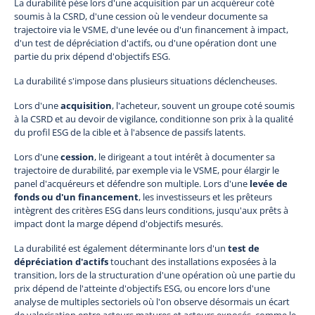
La durabilité pèse lors d'une acquisition par un acquéreur coté
soumis à la CSRD, d'une cession où le vendeur documente sa
trajectoire via le VSME, d'une levée ou d'un financement à impact,
d'un test de dépréciation d'actifs, ou d'une opération dont une
partie du prix dépend d'objectifs ESG.
La durabilité s'impose dans plusieurs situations déclencheuses.
Lors d'une
acquisition
, l'acheteur, souvent un groupe coté soumis
à la CSRD et au devoir de vigilance, conditionne son prix à la qualité
du profil ESG de la cible et à l'absence de passifs latents.
Lors d'une
cession
, le dirigeant a tout intérêt à documenter sa
trajectoire de durabilité, par exemple via le VSME, pour élargir le
panel d'acquéreurs et défendre son multiple. Lors d'une
levée de
fonds ou d'un financement
, les investisseurs et les prêteurs
intègrent des critères ESG dans leurs conditions, jusqu'aux prêts à
impact dont la marge dépend d'objectifs mesurés.
La durabilité est également déterminante lors d'un
test de
dépréciation d'actifs
touchant des installations exposées à la
transition, lors de la structuration d'une opération où une partie du
prix dépend de l'atteinte d'objectifs ESG, ou encore lors d'une
analyse de multiples sectoriels où l'on observe désormais un écart
de valorisation entre acteurs matures et acteurs exposés, comme le