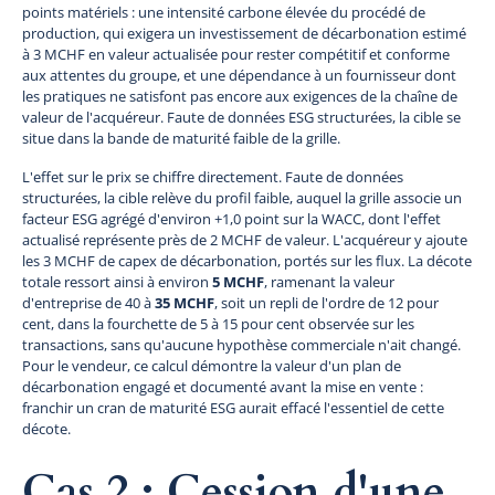
points matériels : une intensité carbone élevée du procédé de
production, qui exigera un investissement de décarbonation estimé
à 3 MCHF en valeur actualisée pour rester compétitif et conforme
aux attentes du groupe, et une dépendance à un fournisseur dont
les pratiques ne satisfont pas encore aux exigences de la chaîne de
valeur de l'acquéreur. Faute de données ESG structurées, la cible se
situe dans la bande de maturité faible de la grille.
L'effet sur le prix se chiffre directement. Faute de données
structurées, la cible relève du profil faible, auquel la grille associe un
facteur ESG agrégé d'environ +1,0 point sur la WACC, dont l'effet
actualisé représente près de 2 MCHF de valeur. L'acquéreur y ajoute
les 3 MCHF de capex de décarbonation, portés sur les flux. La décote
totale ressort ainsi à environ
5 MCHF
, ramenant la valeur
d'entreprise de 40 à
35 MCHF
, soit un repli de l'ordre de 12 pour
cent, dans la fourchette de 5 à 15 pour cent observée sur les
transactions, sans qu'aucune hypothèse commerciale n'ait changé.
Pour le vendeur, ce calcul démontre la valeur d'un plan de
décarbonation engagé et documenté avant la mise en vente :
franchir un cran de maturité ESG aurait effacé l'essentiel de cette
décote.
Cas 2 : Cession d'une