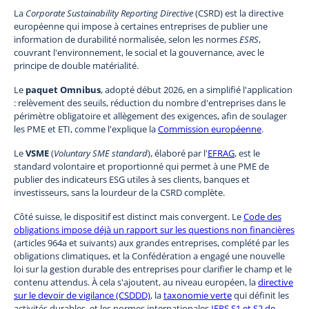
La
Corporate Sustainability Reporting Directive
(CSRD) est la directive
européenne qui impose à certaines entreprises de publier une
information de durabilité normalisée, selon les normes
ESRS
,
couvrant l'environnement, le social et la gouvernance, avec le
principe de double matérialité.
Le
paquet Omnibus
, adopté début 2026, en a simplifié l'application
: relèvement des seuils, réduction du nombre d'entreprises dans le
périmètre obligatoire et allègement des exigences, afin de soulager
les PME et ETI, comme l'explique la
Commission européenne
.
Le
VSME
(
Voluntary SME standard
), élaboré par l'
EFRAG
, est le
standard volontaire et proportionné qui permet à une PME de
publier des indicateurs ESG utiles à ses clients, banques et
investisseurs, sans la lourdeur de la CSRD complète.
Côté suisse, le dispositif est distinct mais convergent. Le
Code des
obligations impose déjà un rapport sur les questions non financières
(articles 964a et suivants) aux grandes entreprises, complété par les
obligations climatiques, et la Confédération a engagé une nouvelle
loi sur la gestion durable des entreprises pour clarifier le champ et le
contenu attendus. À cela s'ajoutent, au niveau européen, la
directive
sur le devoir de vigilance (CSDDD)
, la
taxonomie verte
qui définit les
activités durables, et les normes internationales
IFRS S1 et S2 de