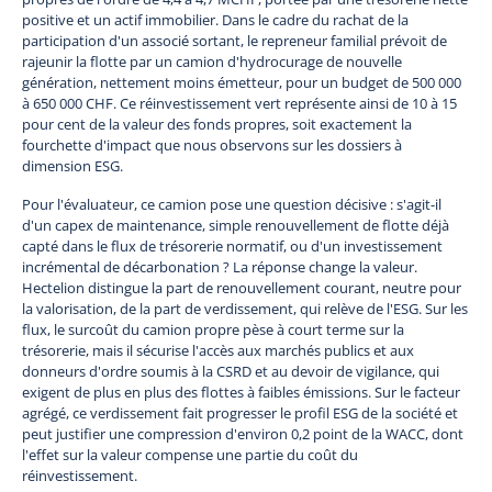
positive et un actif immobilier. Dans le cadre du rachat de la
participation d'un associé sortant, le repreneur familial prévoit de
rajeunir la flotte par un camion d'hydrocurage de nouvelle
génération, nettement moins émetteur, pour un budget de 500 000
à 650 000 CHF. Ce réinvestissement vert représente ainsi de 10 à 15
pour cent de la valeur des fonds propres, soit exactement la
fourchette d'impact que nous observons sur les dossiers à
dimension ESG.
Pour l'évaluateur, ce camion pose une question décisive : s'agit-il
d'un capex de maintenance, simple renouvellement de flotte déjà
capté dans le flux de trésorerie normatif, ou d'un investissement
incrémental de décarbonation ? La réponse change la valeur.
Hectelion distingue la part de renouvellement courant, neutre pour
la valorisation, de la part de verdissement, qui relève de l'ESG. Sur les
flux, le surcoût du camion propre pèse à court terme sur la
trésorerie, mais il sécurise l'accès aux marchés publics et aux
donneurs d'ordre soumis à la CSRD et au devoir de vigilance, qui
exigent de plus en plus des flottes à faibles émissions. Sur le facteur
agrégé, ce verdissement fait progresser le profil ESG de la société et
peut justifier une compression d'environ 0,2 point de la WACC, dont
l'effet sur la valeur compense une partie du coût du
réinvestissement.