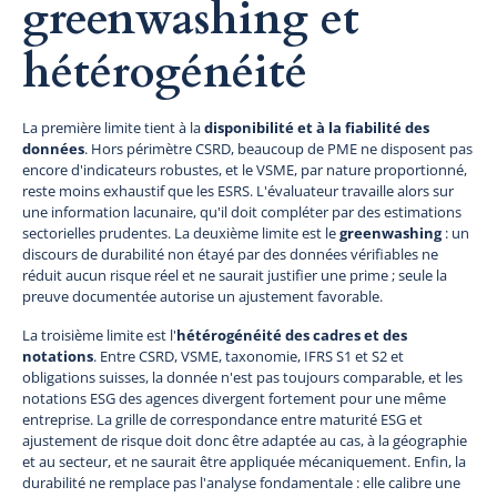
greenwashing et
hétérogénéité
La première limite tient à la
disponibilité et à la fiabilité des
données
. Hors périmètre CSRD, beaucoup de PME ne disposent pas
encore d'indicateurs robustes, et le VSME, par nature proportionné,
reste moins exhaustif que les ESRS. L'évaluateur travaille alors sur
une information lacunaire, qu'il doit compléter par des estimations
sectorielles prudentes. La deuxième limite est le
greenwashing
: un
discours de durabilité non étayé par des données vérifiables ne
réduit aucun risque réel et ne saurait justifier une prime ; seule la
preuve documentée autorise un ajustement favorable.
La troisième limite est l'
hétérogénéité des cadres et des
notations
. Entre CSRD, VSME, taxonomie, IFRS S1 et S2 et
obligations suisses, la donnée n'est pas toujours comparable, et les
notations ESG des agences divergent fortement pour une même
entreprise. La grille de correspondance entre maturité ESG et
ajustement de risque doit donc être adaptée au cas, à la géographie
et au secteur, et ne saurait être appliquée mécaniquement. Enfin, la
durabilité ne remplace pas l'analyse fondamentale : elle calibre une