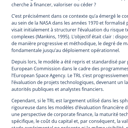
cherche à financer, valoriser ou céder ?
C’est précisément dans ce contexte qu’a émergé le con
au sein de la NASA dans les années 1970 et formalisé 
visait initialement à structurer l’évaluation du risq
complexes (Mankins, 1995). L’objectif était clair : dis
de manière progressive et méthodique, le degré de ma
fondamentale jusqu’au déploiement opérationnel.
Depuis lors, le modèle a été repris et standardisé par
European Commission dans le cadre des programmes H
l’European Space Agency. Le TRL s’est progressiveme
l’évaluation de projets technologiques, devenant un 
autorités publiques et analystes financiers.
Cependant, si le TRL est largement utilisé dans les sphè
rigoureuse dans les modèles d’évaluation financière
une perspective de corporate finance, la maturité tec
spécifique, le coût du capital et, par conséquent, la v
stade expérimental ne présente ni la même visibilité,