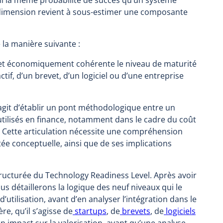
 dimension revient à sous-estimer une composante
 la manière suivante :
 et économiquement cohérente le niveau de maturité
tif, d’un brevet, d’un logiciel ou d’une entreprise
s’agit d’établir un pont méthodologique entre un
n utilisés en finance, notamment dans le cadre du coût
n. Cette articulation nécessite une compréhension
ée conceptuelle, ainsi que de ses implications
tructurée du Technology Readiness Level. Après avoir
us détaillerons la logique des neuf niveaux qui le
tilisation, avant d’en analyser l’intégration dans le
e, qu’il s’agisse de
startups
, de
brevets
, de
logiciels
on impact sur la valorisation, avant qu’une analyse