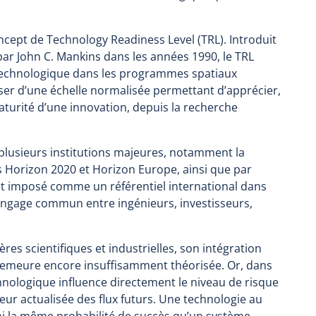
cept de Technology Readiness Level (TRL). Introduit
par John C. Mankins dans les années 1990, le TRL
ue technologique dans les programmes spatiaux
poser d’une échelle normalisée permettant d’apprécier,
turité d’une innovation, depuis la recherche
 plusieurs institutions majeures, notamment la
orizon 2020 et Horizon Europe, ainsi que par
nt imposé comme un référentiel international dans
langage commun entre ingénieurs, investisseurs,
res scientifiques et industrielles, son intégration
 demeure encore insuffisamment théorisée. Or, dans
hnologique influence directement le niveau de risque
aleur actualisée des flux futurs. Une technologie au
 ni la même probabilité de succès qu’un système