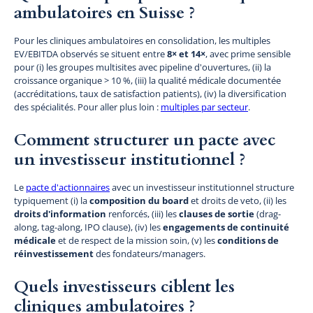
ambulatoires en Suisse ?
Pour les cliniques ambulatoires en consolidation, les multiples
EV/EBITDA observés se situent entre
8× et 14×
, avec prime sensible
pour (i) les groupes multisites avec pipeline d'ouvertures, (ii) la
croissance organique > 10 %, (iii) la qualité médicale documentée
(accréditations, taux de satisfaction patients), (iv) la diversification
des spécialités. Pour aller plus loin :
multiples par secteur
.
Comment structurer un pacte avec
un investisseur institutionnel ?
Le
pacte d'actionnaires
avec un investisseur institutionnel structure
typiquement (i) la
composition du board
et droits de veto, (ii) les
droits d'information
renforcés, (iii) les
clauses de sortie
(drag-
along, tag-along, IPO clause), (iv) les
engagements de continuité
médicale
et de respect de la mission soin, (v) les
conditions de
réinvestissement
des fondateurs/managers.
Quels investisseurs ciblent les
cliniques ambulatoires ?